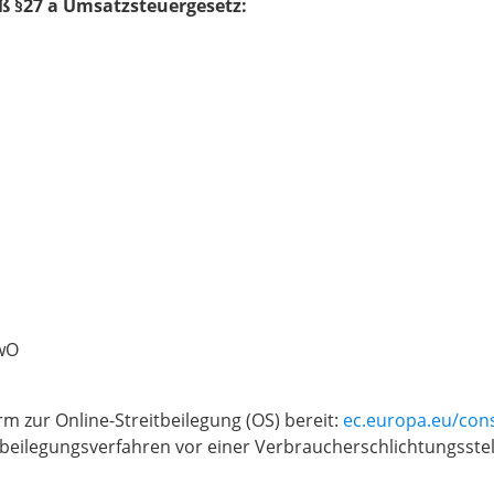
 §27 a Umsatzsteuergesetz:
HwO
rm zur Online-Streitbeilegung (OS) bereit:
ec.europa.eu/co
eitbeilegungsverfahren vor einer Verbraucherschlichtungsste