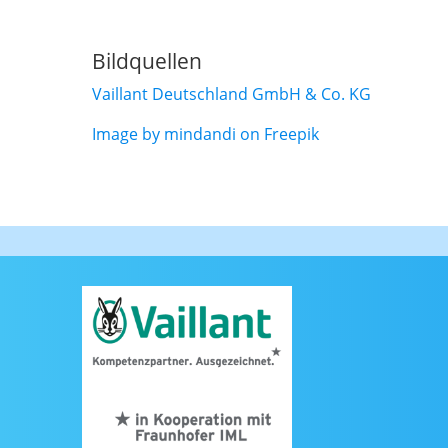
Bildquellen
Vaillant Deutschland GmbH & Co. KG
Image by mindandi on Freepik