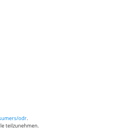
nsumers/odr
.
lle teilzunehmen.