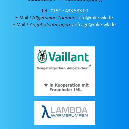
Tel.:
0151 • 433 533 00
E-Mail / A
llgemeine Themen
:
info@
mke-wk.de
E-Mail /
Angebotsanfragen
:
anfrage@
mke-wk.de