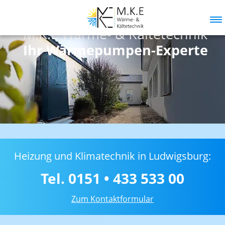
M.K.E Wärme- & Kältetechnik
Springe direkt zu:
Ihr Wärmepumpen-Experte
Hauptmenü
Inhalt
Heizung und Klimatechnik in Ludwigsburg:
Tel. 0151 • 433 533 00
Zum Kontaktformular